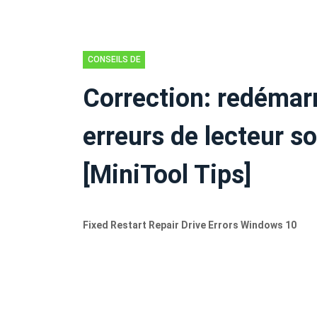
CONSEILS DE
RÉCUPÉRATION
Correction: redémarr
DE DONNÉES
erreurs de lecteur 
[MiniTool Tips]
Fixed Restart Repair Drive Errors Windows 10