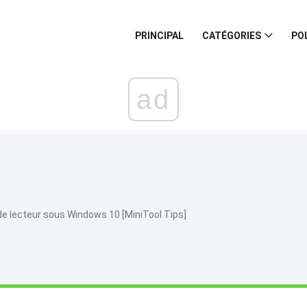
PRINCIPAL
CATÉGORIES
PO
ad
s
 de lecteur sous Windows 10 [MiniTool Tips]