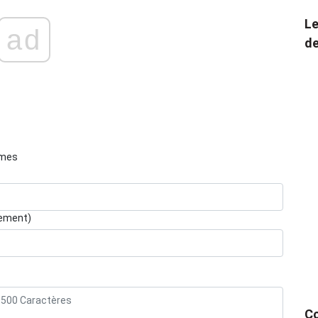
Le
ad
de
èmes
lement)
Co