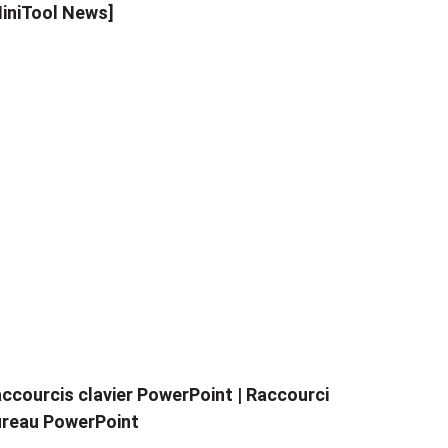
iniTool News]
ccourcis clavier PowerPoint | Raccourci
reau PowerPoint