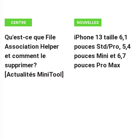
CENTRE
NOUVELLES
D'ACTUALITÉS
Qu'est-ce que File
iPhone 13 taille 6,1
MINITOOL
Association Helper
pouces Std/Pro, 5,4
et comment le
pouces Mini et 6,7
supprimer?
pouces Pro Max
[Actualités MiniTool]