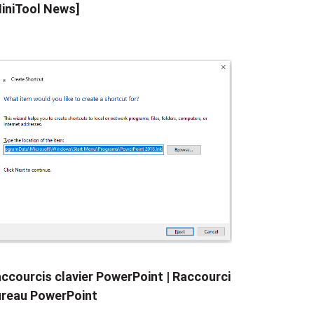
iniTool News]
ccourcis clavier PowerPoint | Raccourci
reau PowerPoint