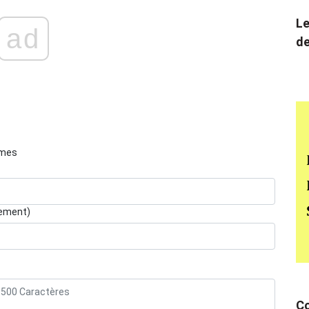
Le
ad
de
èmes
lement)
Co