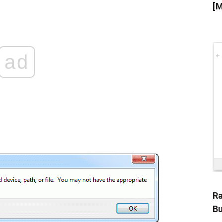
[M
ad
Ra
Bu