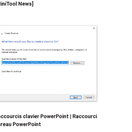
iniTool News]
ccourcis clavier PowerPoint | Raccourci
reau PowerPoint