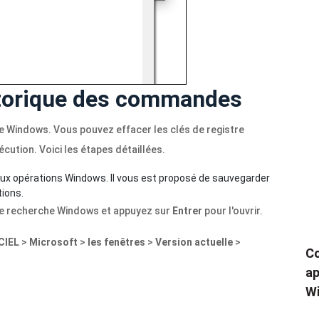
storique des commandes
re Windows. Vous pouvez effacer les clés de registre
cution. Voici les étapes détaillées.
aux opérations Windows. Il vous est proposé de sauvegarder
tions.
e recherche Windows et appuyez sur
Entrer
pour l'ouvrir.
CIEL
>
Microsoft
>
les fenêtres
>
Version actuelle
>
Co
ap
Wi