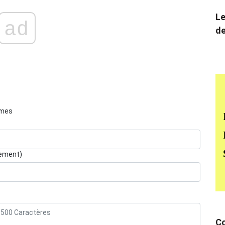
Le
ad
de
èmes
lement)
Co