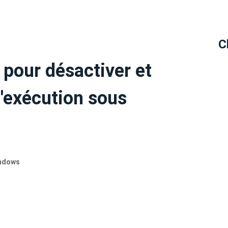
C
pour désactiver et
d'exécution sous
indows