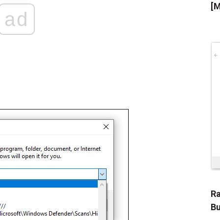
[M
ad
Ra
Bu