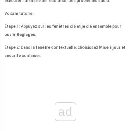
exécuter l'utilitaire de résolution des problèmes audio.
Voici le tutoriel.
Étape 1: Appuyez sur
les fenêtres
clé et
je
clé ensemble pour
ouvrir
Réglages.
Étape 2: Dans la fenêtre contextuelle, choisissez
Mise à jour et
sécurité
continuer.
ad