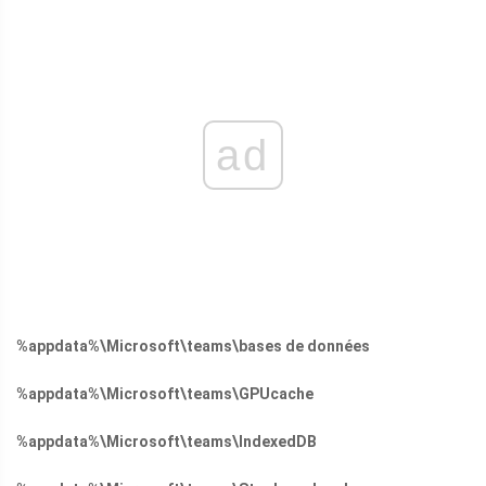
ad
%appdata%\Microsoft\teams\bases de données
%appdata%\Microsoft\teams\GPUcache
%appdata%\Microsoft\teams\IndexedDB