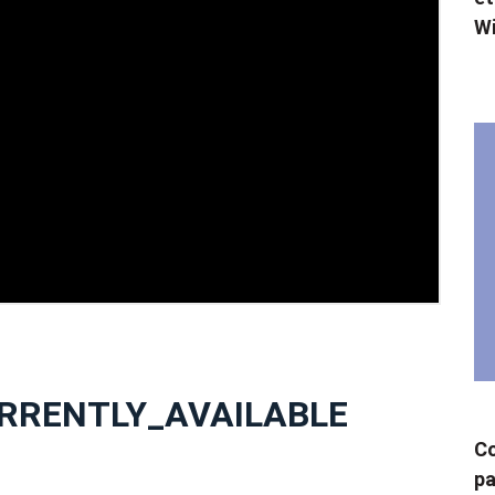
W
RRENTLY_AVAILABLE
Co
pa