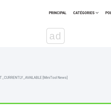
PRINCIPAL
CATÉGORIES
PO
ad
NOT_CURRENTLY_AVAILABLE [MiniTool News]