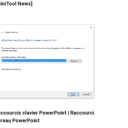
iniTool News]
ccourcis clavier PowerPoint | Raccourci
reau PowerPoint