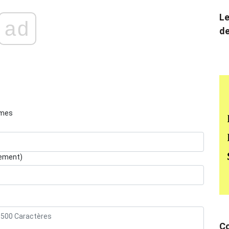
Le
ad
de
èmes
lement)
Co