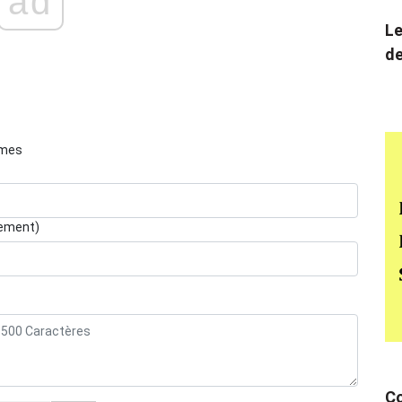
ad
Le
de
èmes
lement)
Co