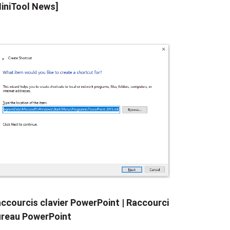
iniTool News]
ccourcis clavier PowerPoint | Raccourci
reau PowerPoint