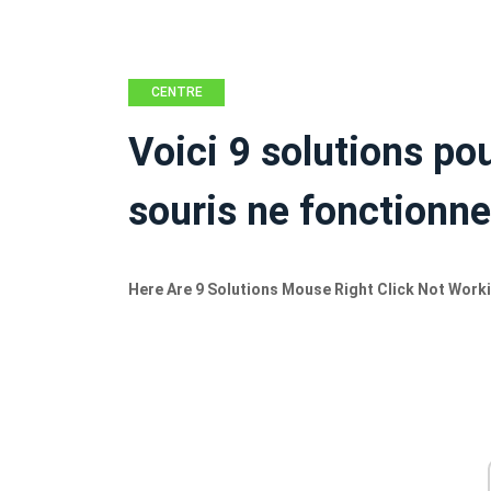
CENTRE
D'ACTUALITÉS
Voici 9 solutions pour
MINITOOL
souris ne fonctionne
Here Are 9 Solutions Mouse Right Click Not Work