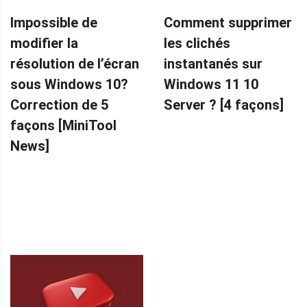
NOUVELLES
SAUVEGARDE
Impossible de
Comment supprimer
MINITOOL
modifier la
les clichés
résolution de l’écran
instantanés sur
sous Windows 10?
Windows 11 10
Correction de 5
Server ? [4 façons]
façons [MiniTool
News]