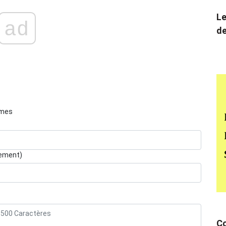
Le
ad
de
èmes
lement)
Co