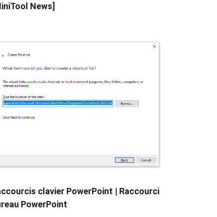
iniTool News]
ccourcis clavier PowerPoint | Raccourci
reau PowerPoint