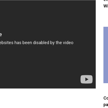
W
Co
pa