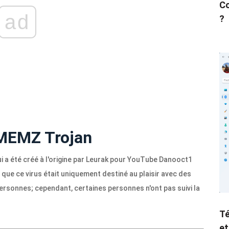
Co
ad
?
 MEMZ Trojan
i a été créé à l'origine par Leurak pour YouTube Danooct1
 que ce virus était uniquement destiné au plaisir avec des
s personnes; cependant, certaines personnes n'ont pas suivi la
Té
et