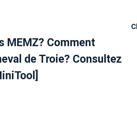
C
irus MEMZ? Comment
heval de Troie? Consultez
iniTool]