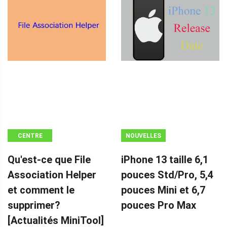
CENTRE
NOUVELLES
D'ACTUALITÉS
Qu'est-ce que File
iPhone 13 taille 6,1
MINITOOL
Association Helper
pouces Std/Pro, 5,4
et comment le
pouces Mini et 6,7
supprimer?
pouces Pro Max
[Actualités MiniTool]