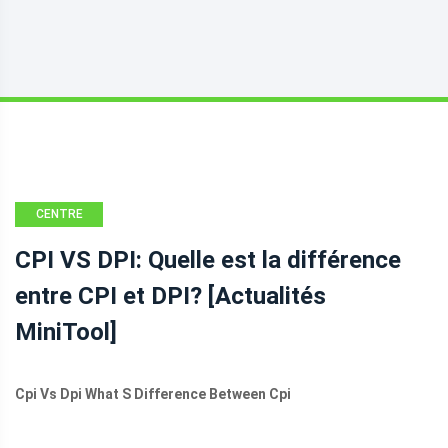
CENTRE
D'ACTUALITÉS
CPI VS DPI: Quelle est la différence
MINITOOL
entre CPI et DPI? [Actualités
MiniTool]
Cpi Vs Dpi What S Difference Between Cpi