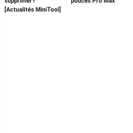
supprimer?
pouces Pro Max
[Actualités MiniTool]