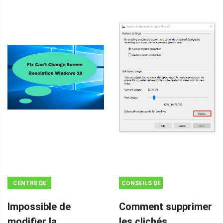
CENTRE DE
CONSEILS DE
NOUVELLES
SAUVEGARDE
Impossible de
Comment supprimer
MINITOOL
modifier la
les clichés