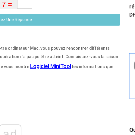
ré
DF
ez Une Réponse
tre ordinateur Mac, vous pouvez rencontrer différents
cupération n'a pas pu être atteint. Connaissez-vous la raison
Logiciel MiniTool
cle vous montre
les informations que
Qu
ad