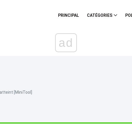
PRINCIPAL
CATÉGORIES
PO
ad
s
atteint [MiniTool]