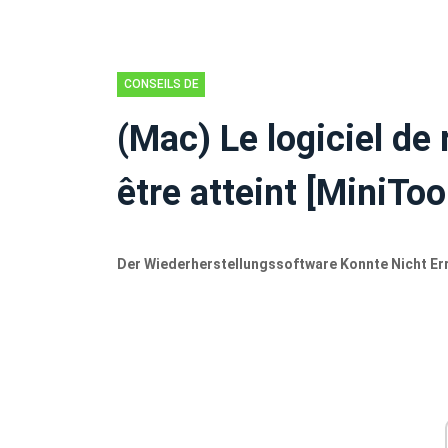
CONSEILS DE
RÉCUPÉRATION
(Mac) Le logiciel de
DE DONNÉES
être atteint [MiniToo
Der Wiederherstellungssoftware Konnte Nicht Er