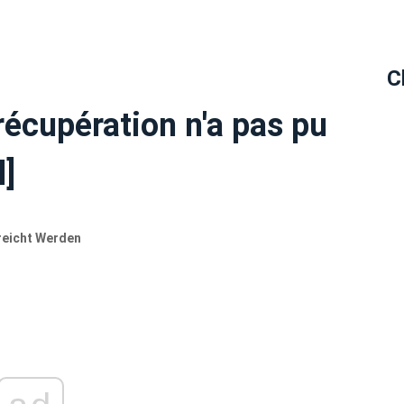
C
 récupération n'a pas pu
l]
reicht Werden