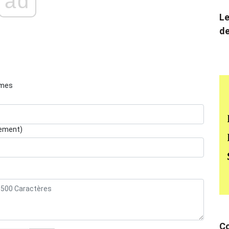
ad
Le
de
èmes
lement)
Co