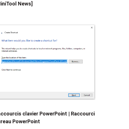
iniTool News]
ccourcis clavier PowerPoint | Raccourci
reau PowerPoint