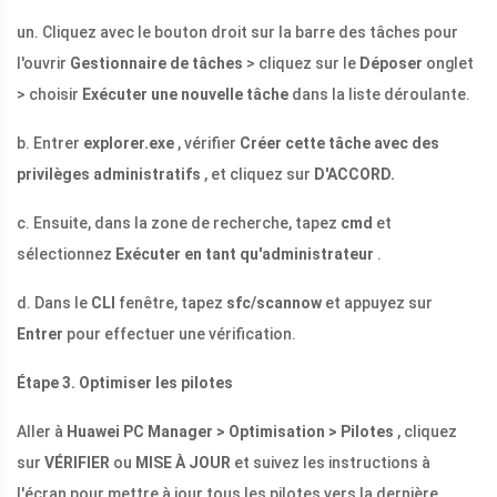
un. Cliquez avec le bouton droit sur la barre des tâches pour
l'ouvrir
Gestionnaire de tâches
> cliquez sur le
Déposer
onglet
> choisir
Exécuter une nouvelle tâche
dans la liste déroulante.
b. Entrer
explorer.exe
, vérifier
Créer cette tâche avec des
privilèges administratifs
, et cliquez sur
D'ACCORD.
c. Ensuite, dans la zone de recherche, tapez
cmd
et
sélectionnez
Exécuter en tant qu'administrateur
.
d. Dans le
CLI
fenêtre, tapez
sfc/scannow
et appuyez sur
Entrer
pour effectuer une vérification.
Étape 3. Optimiser les pilotes
Aller à
Huawei PC Manager > Optimisation > Pilotes
, cliquez
sur
VÉRIFIER
ou
MISE À JOUR
et suivez les instructions à
l'écran pour mettre à jour tous les pilotes vers la dernière