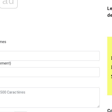
ad
Le
de
èmes
lement)
Co