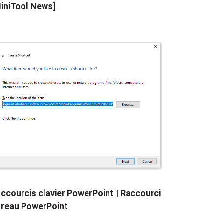
iniTool News]
ccourcis clavier PowerPoint | Raccourci
reau PowerPoint